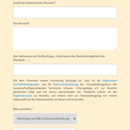
Anzahl der teilnehmenden Personen
*
Ihre Nachricht
Ihre Telefonnummer (für Rückfragen, Information über Nachrückmöglichkeit bei
Warteliste,...)
Mit dem Absenden meiner Anmeldung bestätige ich, dass ich die
Allgemeinen
Geschäftsbedingungen
und die
Datenschutzerklärung
des Umweltbildungsbüros des
Landschaftspflegeverbandes Sächsische Schweiz- Osterzgebirge e.V. zur Kenntnis
genommen habe und mit diesen einverstanden bin. Weiterhin nehme ich das
Hygienekonzept
zur Kenntnis und erkläre mich am Veranstaltungstag mit meiner
Unterschrift auf der Teilnehmerliste mit diesem einverstanden.
Bitte auswählen:
*