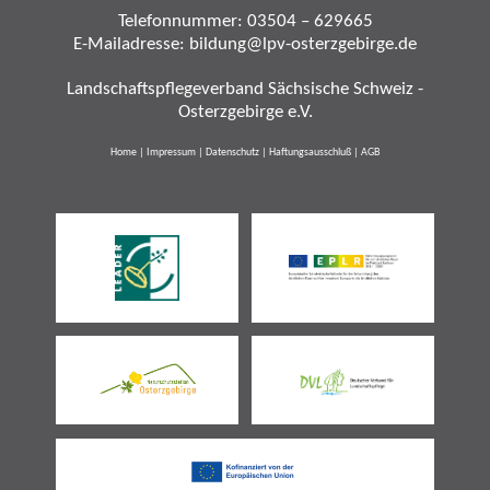
Telefonnummer:
03504 – 629665
E-Mailadresse:
bildung@lpv-osterzgebirge.de
Landschaftspflegeverband Sächsische Schweiz -
Osterzgebirge e.V.
Home
|
Impressum
|
Datenschutz
|
Haftungsausschluß
|
AGB