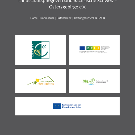
Landschaftspflegeverband Sächsische Schweiz -
Osterzgebirge e.V.
Home
|
Impressum
|
Datenschutz
|
Haftungsausschluß
|
AGB